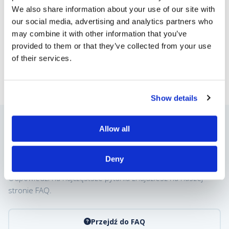
We also share information about your use of our site with
our social media, advertising and analytics partners who
may combine it with other information that you’ve
ADRES
provided to them or that they’ve collected from your use
ul. Janowska 73c
23-200 Kraśnik
of their services.
Show details
Allow all
MASZ PYTANIA?
Sprawdź FAQ
Deny
Odpowiedzi na najczęstsze pytania znajdziesz na naszej
stronie FAQ.
Przejdź do FAQ