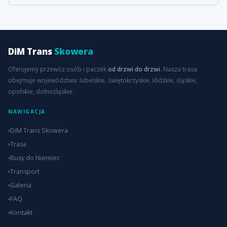
DiM Trans
Skowera
Oferujemy przewóz osób i paczek
od drzwi do drzwi
. Nasza trasa
obejmuje województwa: lubelskie, świętokrzyskie, łódzkie, śląskie,
opolskie, dolnośląskie.
NAWIGACJA
DiM Trans Skowera
Trasa
Busy do Niemiec
Transport
Galeria
FAQ
Kontakt