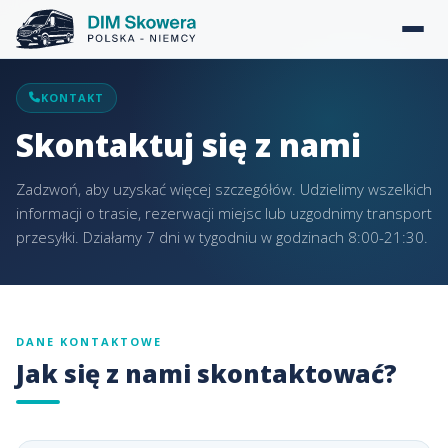
KONTAKT
Skontaktuj się z nami
Zadzwoń, aby uzyskać więcej szczegółów. Udzielimy wszelkich
informacji o trasie, rezerwacji miejsc lub uzgodnimy transport
przesyłki. Działamy 7 dni w tygodniu w godzinach 8:00-21:30.
DANE KONTAKTOWE
Jak się z nami skontaktować?